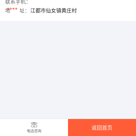
联系手机：
****
地 址：
江都市仙女镇黄庄村
返回首页
电话咨询