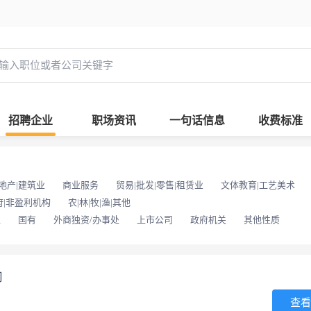
招聘企业
职场资讯
一句话信息
收费标准
地产|建筑业
商业服务
贸易|批发|零售|租赁业
文体教育|工艺美术
府|非盈利机构
农|林|牧|渔|其他
位
国有
外商独资/办事处
上市公司
政府机关
其他性质
司
查看