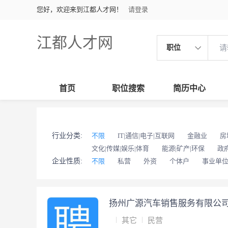
您好，欢迎来到江都人才网！
请登录
江都人才网
职位
首页
职位搜索
简历中心
行业分类:
不限
IT|通信|电子|互联网
金融业
房
文化|传媒|娱乐|体育
能源|矿产|环保
政
企业性质:
不限
私营
外资
个体户
事业单
扬州广源汽车销售服务有限公
其它
民营