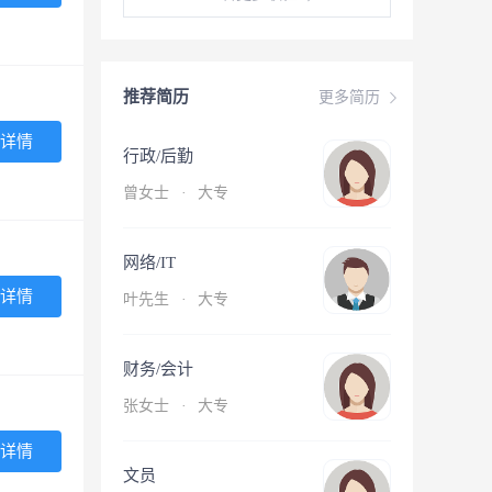
推荐简历
更多简历
详情
行政/后勤
曾女士
·
大专
网络/IT
详情
叶先生
·
大专
财务/会计
张女士
·
大专
详情
文员