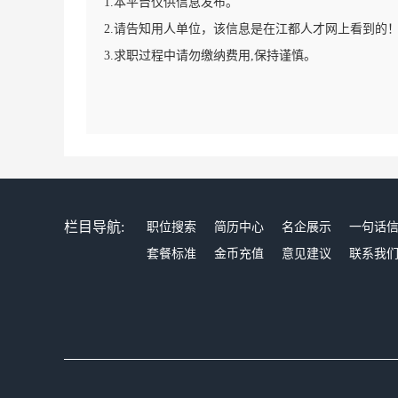
1.本平台仅供信息发布。
2.请告知用人单位，该信息是在江都人才网上看到的
3.求职过程中请勿缴纳费用,保持谨慎。
栏目导航:
职位搜索
简历中心
名企展示
一句话
套餐标准
金币充值
意见建议
联系我