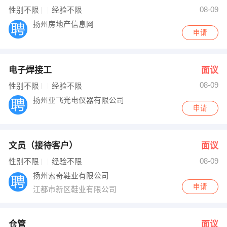
08-09
性别不限
经验不限
出纳
保险
扬州房地产信息网
申请
编辑
法律
保洁
贸易采购
电子焊接工
面议
跟单
理财顾问
08-09
性别不限
经验不限
扬州亚飞光电仪器有限公司
其他职位
申请
文员（接待客户）
面议
08-09
性别不限
经验不限
扬州索奇鞋业有限公司
申请
江都市新区鞋业有限公司
仓管
面议