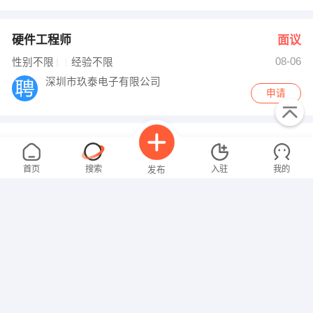
硬件工程师
面议
08-06
性别不限
经验不限
深圳市玖泰电子有限公司
申请
业务
面议
08-06
性别不限
经验不限
首页
搜索
入驻
我的
发布
江都市吉事多卫浴生活馆
申请
江都市家得福建材城一楼
手工
面议
08-05
招聘信息
求职简历
性别不限
经验不限
舒雅工艺
申请
工农路高扬新村1栋108室（江都商城向西30米）