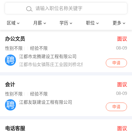
4000-5000元
本科
行政后勤
建筑装潢
确定
区域
月薪
学历
职位
更多
5000-8000元
硕士
销售岗位
教师
办公文员
面议
8000-12000元
博士
文员
护士
08-09
性别不限
经验不限
12000-20000元
财务会计
传单派发
江都市龙腾建设工程有限公司
申请
江都市仙女镇陈庄工业园刘桥北侧
其他
超市零售
促销导购
网络IT
保健按摩
会计
面议
08-09
性别不限
经验不限
快递员
前台接待
江都友联建设工程有限公司
申请
收银员
技术员/工程师
水电/机修
部门经理
电话客服
面议