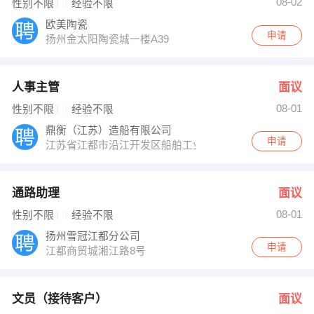
08-02
性别不限
经验不限
欧美陶瓷
申请
扬州金太阳陶瓷城一楼A39
人事主管
面议
08-01
性别不限
经验不限
鼎衡（江苏）造船有限公司
申请
江苏省江都市沿江开发区船舶工业带鼎衡（江苏）造船有
通路助理
面议
08-01
性别不限
经验不限
扬州雪冠江都分公司
申请
江都商贸城湘江路8号
文员（接待客户）
面议